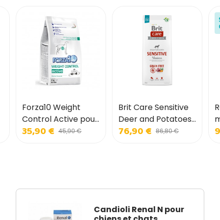
Forza10 Weight
Brit Care Sensitive
R
Control Active pour
Deer and Potatoes
m
35,90 €
76,90 €
9
chiens
pour chiens
m
45,90 €
86,80 €
c
Candioli Renal N pour
chiens et chats