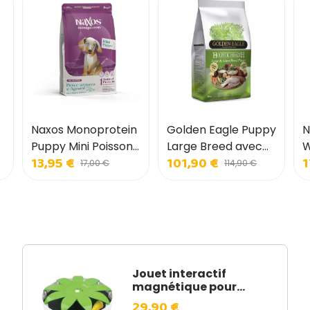
Naxos Monoprotein
Golden Eagle Puppy
N
Puppy Mini Poisson
Large Breed avec
W
13,95 €
101,90 €
1
bleu et agrumes
poulet pour chiots
s
17,00 €
114,90 €
pour chiots
de grande race
s
Jouet interactif
magnétique pour...
29,90 €