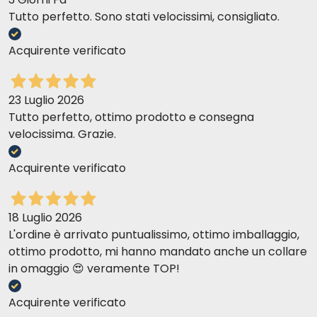
Tutto perfetto. Sono stati velocissimi, consigliato.
silvia E.
16-05-2017
Acquirente verificato
Non mi sono trovata bene, Il pannolino non stà su tende a
scivolare .
23 Luglio 2026
Tutto perfetto, ottimo prodotto e consegna
velocissima. Grazie.
Acquirente verificato
18 Luglio 2026
L'ordine è arrivato puntualissimo, ottimo imballaggio,
ottimo prodotto, mi hanno mandato anche un collare
in omaggio 😍 veramente TOP!
Acquirente verificato