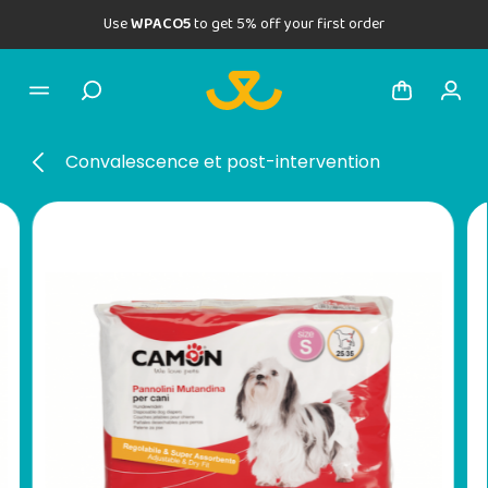
Use
WPACO5
to get 5% off your first order
Convalescence et post-intervention