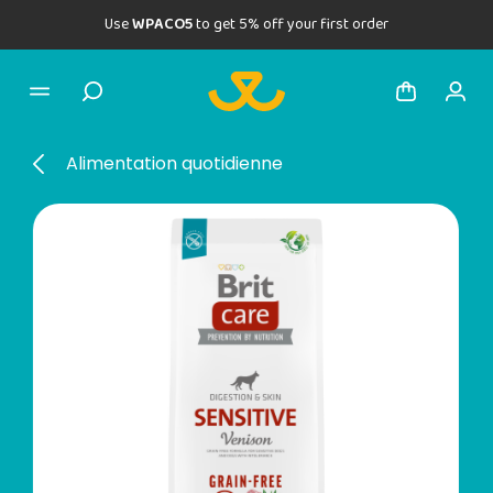
Use
WPACO5
to get 5% off your first order
Alimentation quotidienne