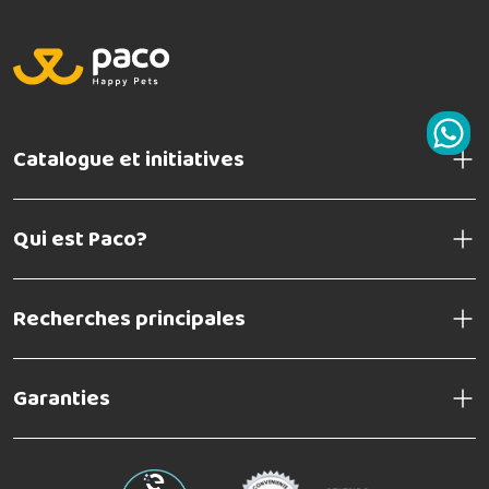
protéger le système vasculaire contre
l'athérosclérose
Catalogue et initiatives
contribuent à prévenir l'incidence des crises
cardiaques parce qu'ils assurent un apport
sanguin suffisant aux organes qui ont besoin
Qui est Paco?
d'oxygène, comme le cœur.
influencer positivement les capacités mentales
Recherches principales
Soja et bœuf :
la mauvaise digestion des
Garanties
protéines provenant de ces sources provoque
un stress dans le tractus intestinal lorsqu'elles
sont utilisées pendant une longue période dans
le régime. Des réactions allergiques peuvent