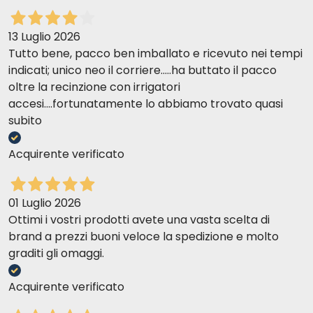
Fructo-oligosaccharides (FOS)
Nutriments pour une microflore intestinale
13 Luglio 2026
positive
Tutto bene, pacco ben imballato e ricevuto nei tempi
Protéger l'intestin des diarrhées causées par des
indicati; unico neo il corriere.....ha buttato il pacco
germes pathogènes
oltre la recinzione con irrigatori
Améliorer l'assimilation du calcium
accesi....fortunatamente lo abbiamo trovato quasi
Diminution du taux de cholestérol LDL
subito
Acquirente verificato
Mannan-oligosaccharides (MOS)
protéger l'intestin des germes de la microflore
pathogène
(processus d'aglutination
)
01 Luglio 2026
réguler la microflore intestinale (facteur très
Ottimi i vostri prodotti avete una vasta scelta di
important)
brand a prezzi buoni veloce la spedizione e molto
Ils améliorent la santé de l'intestin
graditi gli omaggi.
Soutenir le développement spécifique du
système immunitaire
Acquirente verificato