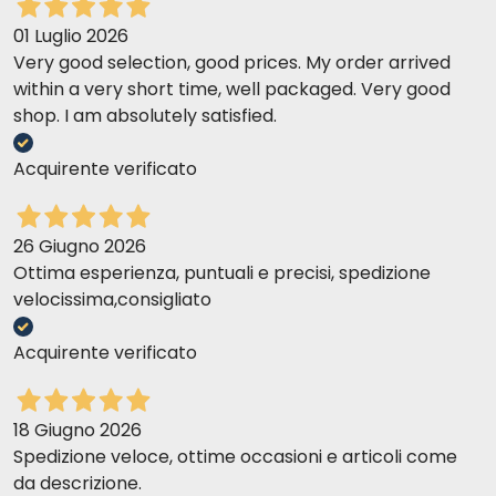
Extrait de Yucca Schidigera
01 Luglio 2026
Contrôle des odeurs des excréments
Very good selection, good prices. My order arrived
Absorption de l'ammoniac dans les intestins
within a very short time, well packaged. Very good
Protège le foie contre la toxicité de l'ammoniac
shop. I am absolutely satisfied.
Protège l'hémoglobine de la
dégradation
(méthémoglobinémie
).
Acquirente verificato
Sulfate de chondroïtine, sulfate de glucosamine,
MSM, rapport calcium-phosphore correct.
26 Giugno 2026
aident à maintenir les articulations en bonne
Ottima esperienza, puntuali e precisi, spedizione
santé
velocissima,consigliato
restructurer les cartilages endommagés
Acquirente verificato
18 Giugno 2026
Spedizione veloce, ottime occasioni e articoli come
Oligo-éléments chélateurs (zinc, cuivre),
da descrizione.
sélénium organique.