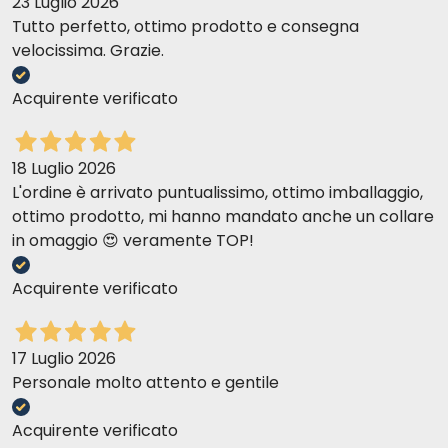
23 Luglio 2026
Tutto perfetto, ottimo prodotto e consegna
velocissima. Grazie.
Acquirente verificato
réduit le
risque d'
obésité
18 Luglio 2026
L'ordine è arrivato puntualissimo, ottimo imballaggio,
ottimo prodotto, mi hanno mandato anche un collare
in omaggio 😍 veramente TOP!
Acquirente verificato
Brit Care
17 Luglio 2026
Personale molto attento e gentile
Acquirente verificato