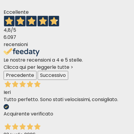
agneau
Eccellente
4,8
/5
saumon
6.097
recensioni
Le nostre recensioni a 4 e 5 stelle.
Clicca qui per leggerle tutte >
pommes de terre
Precedente
Successivo
Ieri
Tutto perfetto. Sono stati velocissimi, consigliato.
saumon et des pommes de terre
Acquirente verificato