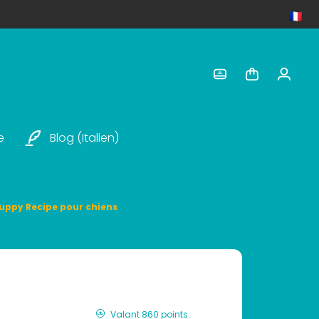
e
Blog (italien)
uppy Recipe pour chiens
Valant 860 points