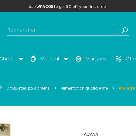
Use
WPACO5
to get 5% off your first order
Chats
Médical
Marques
Offr
Croquettes pour chiens
Alimentation quotidienne
Acana P
ACANA