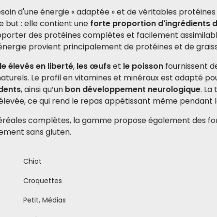
besoin d'une énergie « adaptée » et de véritables protéine
but : elle contient une
forte proportion d'ingrédients 
pporter des protéines complètes et facilement assimilabl
énergie provient principalement de protéines et de graiss
de élevés en liberté
,
les œufs
et
le poisson
fournissent de
turels. Le profil en vitamines et minéraux est adapté pou
 dents
, ainsi qu’un
bon développement neurologique
. La
evée, ce qui rend le repas appétissant même pendant les ph
 céréales complètes, la gamme propose également des fo
lement sans gluten.
Chiot
Croquettes
Petit, Médias