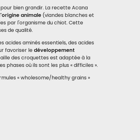
s pour bien grandir. La recette Acana
d'origine animale
(viandes blanches et
es par l'organisme du chiot. Cette
es de qualité.
s acides aminés essentiels, des acides
r favoriser le
développement
 taille des croquettes est adaptée à la
ases où ils sont les plus « difficiles ».
rmules « wholesome/healthy grains »