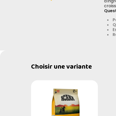
d'ingr
crois
Quest
P
Q
E
R
Choisir une variante