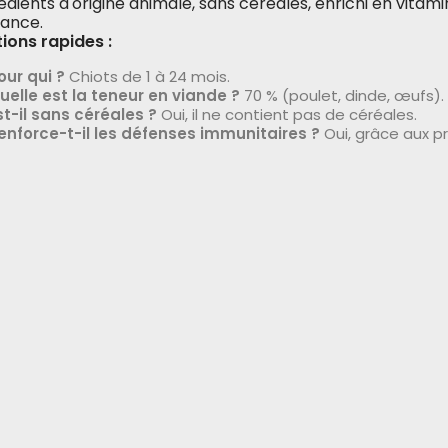
édients d'origine animale, sans céréales, enrichi en vitam
sance.
ions rapides :
our qui ?
Chiots de 1 à 24 mois.
uelle est la teneur en viande ?
70 % (poulet, dinde, œufs).
st-il sans céréales ?
Oui, il ne contient pas de céréales.
enforce-t-il les défenses immunitaires ?
Oui, grâce aux pr