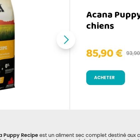
Acana Puppy
chiens
85,90 €
93,9
ACHETER
a Puppy Recipe
est un aliment sec complet destiné aux c