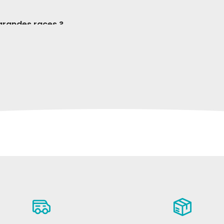
 grandes races ?
ettes spécifiques pour les petites et les grandes races,
, il existe également une variante à base de céréales com
é », des œufs et une part de poisson pour diversifier les a
ent du cerveau, des muscles et des os ?
iennent les muscles ; le profil minéral et vitaminique souti
rveau et la vue.
gérer les doses ?
tés varient en fonction du poids, de l'âge et de l'activité :
état corporel et de la croissance.
ienne nourriture ?