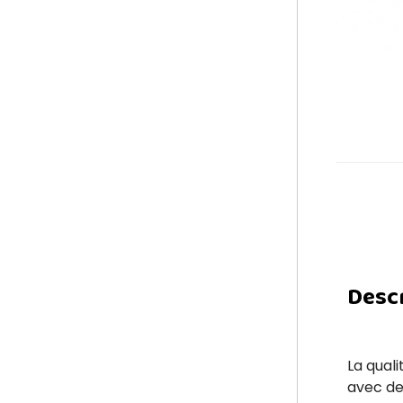
Desc
La qual
avec des