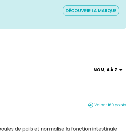
DÉCOUVRIR LA MARQUE
NOM, A À Z
Valant 160 points
Actinorm Paste pour chats élimine les boules de poils et normalise la fonction intestinale