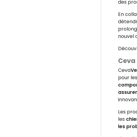
des pro
En coll
détendre
prolongé
nouvel 
Découv
Ceva 
Ceva
Ve
pour le
compor
assurer
innovan
Les prod
les
chie
les pr