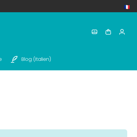
e
Blog (italien)