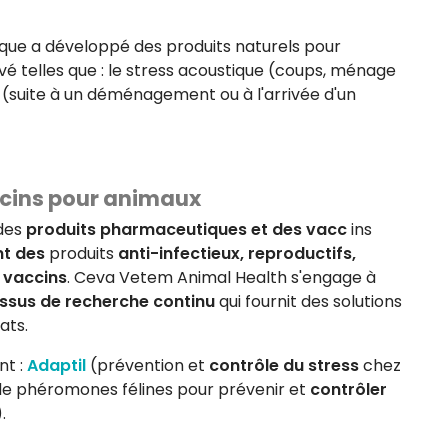
rque a développé des produits naturels pour
evé telles que : le stress acoustique (coups, ménage
re (suite à un déménagement ou à l'arrivée d'un
cins pour animaux
 des
produits pharmaceutiques et des vacc
ins
t des
produits
anti-infectieux,
reproductifs,
 vaccins
. Ceva Vetem Animal Health s'engage à
essus de recherche continu
qui fournit des solutions
ats.
t :
Adaptil
(prévention et
contrôle du stress
chez
 de phéromones félines pour prévenir et
contrôler
.