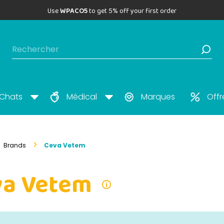
Use
WPACO5
to get 5% off your first order
Chats
Médical
Marques
Offr
Brands
Ceva Vetem
va Vetem