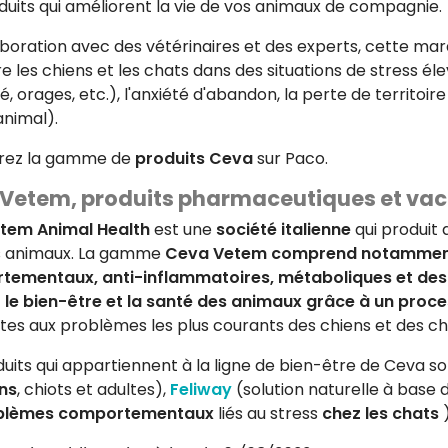
duits qui améliorent la vie de vos animaux de compagnie.
aboration avec des vétérinaires et des experts, cette ma
 les chiens et les chats dans des situations de stress él
, orages, etc.), l'anxiété d'abandon, la perte de territoi
animal).
rez la gamme de
produits Ceva
sur Paco.
Vetem, produits pharmaceutiques et vac
tem Animal Health
est une
société italienne
qui produit
s animaux. La gamme
Ceva Vetem comprend notammen
tementaux, anti-inflammatoires, métaboliques et des
 le bien-être et la santé des animaux grâce à un proc
tes aux problèmes les plus courants des chiens et des ch
uits qui appartiennent à la ligne de bien-être de Ceva son
ns
, chiots et adultes),
Feliway
(solution naturelle à base
oblèmes comportementaux
liés au stress
chez les chats
)