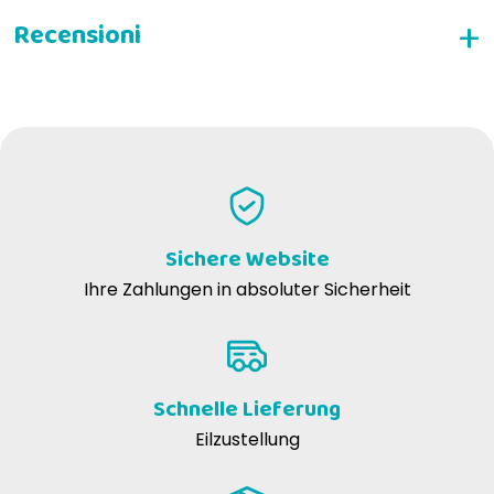
Vollständiges Feuchtfutter für Hunde
SCHREIBEN SIE EINE BEWERTUNG
Silvana m
14-07-2017
Buono per la dieta del mio cane
Sichere Website
Silvana R
29-03-2017
Ihre Zahlungen in absoluter Sicherheit
Ottimo
Schnelle Lieferung
Eilzustellung