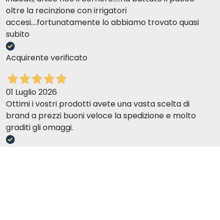
oltre la recinzione con irrigatori
accesi....fortunatamente lo abbiamo trovato quasi
subito
Acquirente verificato
01 Luglio 2026
Ottimi i vostri prodotti avete una vasta scelta di
brand a prezzi buoni veloce la spedizione e molto
graditi gli omaggi.
Acquirente verificato
01 Luglio 2026
Very good selection, good prices. My order arrived
within a very short time, well packaged. Very good