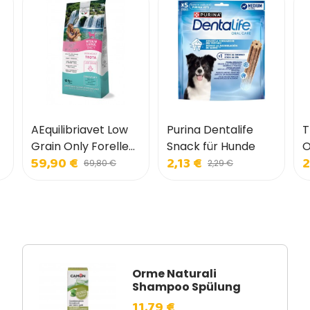
AEquilibriavet Low
Purina Dentalife
T
Grain Only Forelle
Snack für Hunde
O
59,90 €
2,13 €
2
für Hunde
f
69,80 €
2,29 €
Orme Naturali
Shampoo Spülung
11,79 €