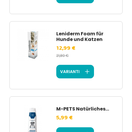
Leniderm Foam für
Hunde und Katzen
12,99 €
21,80 €
VARIANTI
M-PETS Natürliches...
5,99 €