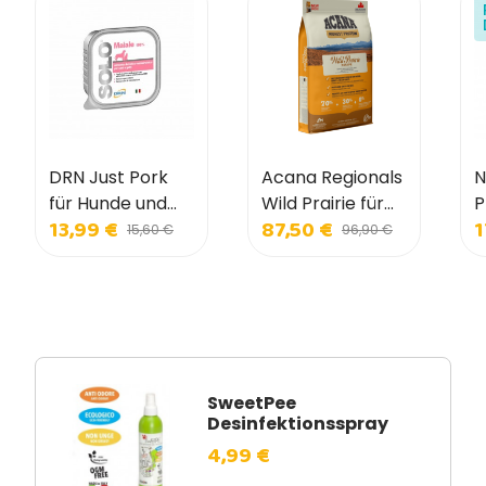
DRN Just Pork
Acana Regionals
N
für Hunde und
Wild Prairie für
P
13,99 €
87,50 €
1
Katzen
Hunde
D
15,60 €
96,90 €
w
a
H
SweetPee
Desinfektionsspray
4,99 €