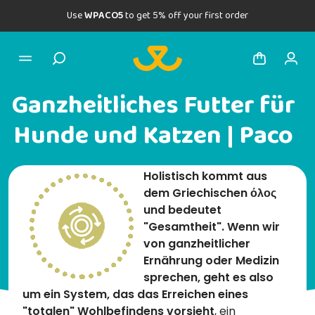
Use
WPACO5
to get 5% off your first order
Ganzheitliches Futter für
Hunde und Katzen | Paco
Holistisch kommt aus
dem Griechischen όλος
und bedeutet
"Gesamtheit". Wenn wir
von ganzheitlicher
Ernährung oder Medizin
sprechen, geht es also
um ein System, das das Erreichen eines
"totalen" Wohlbefindens vorsieht
, ein