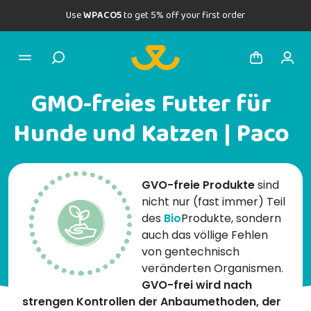
Use
WPACO5
to get 5% off your first order
GMO-freies Futter für
Hunde und Katzen | Paco
GVO-freie Produkte
sind
nicht nur (fast immer) Teil
des
Bio
Produkte, sondern
auch das völlige Fehlen
von gentechnisch
veränderten Organismen.
GVO-frei wird nach
strengen Kontrollen der Anbaumethoden, der