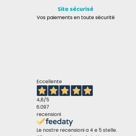
Additifs nutritionnels /kg
Site sécurisé
Vit. D3 200 U.I., sulfate de zinc, monohy
Vos paiements en toute sécurité
de calcium, anhydre 0,75 mg, taurine 150
Constituants analytiques
Protéines : 11,5%, Huiles et graisses brutes
102 kcal / 100g
Administration
Eccellente
4,8
/5
6.097
recensioni
Le nostre recensioni a 4 e 5 stelle.