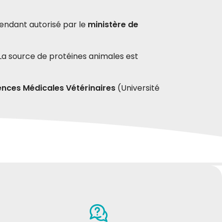
pendant autorisé par le
ministère de
 La source de protéines animales est
ences Médicales Vétérinaires
(Université
% d'huile de tournesol*, 0,2% d'huile de
AURELIO d
1-2019
24-07-2018
Graditissimo da mamme e
cuccioli!Prodotto che riacquisterò
sicuramente.