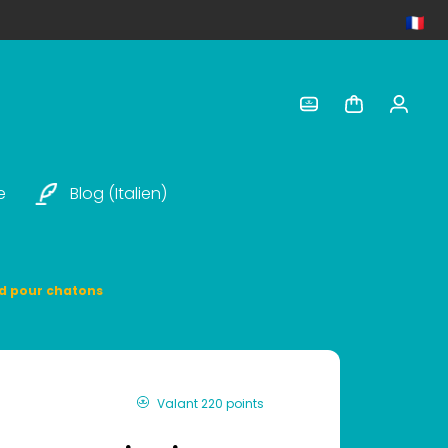
e
Blog (italien)
od pour chatons
Valant 220 points