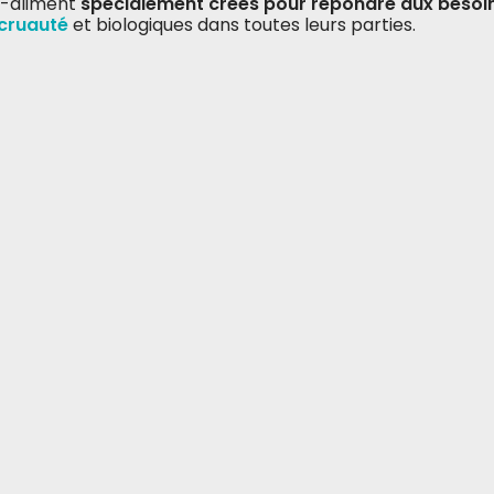
-aliment
spécialement créés pour répondre aux besoi
cruauté
et biologiques dans toutes leurs parties.