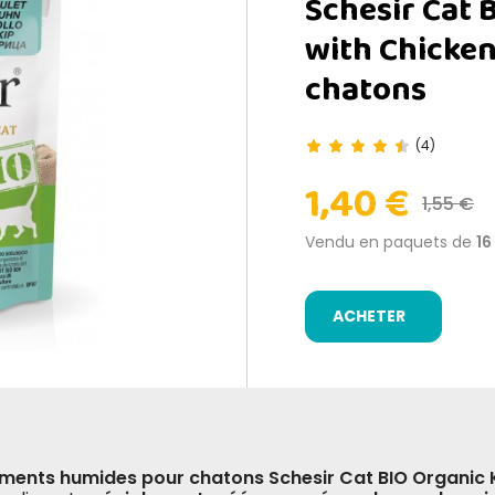
Schesir Cat 
with Chicke
chatons
(4)
1,40 €
1,55 €
Vendu en paquets de
16
ACHETER
iments humides pour chatons Schesir Cat BIO Organic K