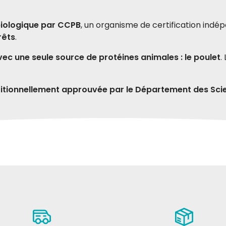
 biologique par CCPB
, un organisme de certification indé
rêts
.
ec une seule source de protéines animales : le poulet
.
ritionnellement approuvée par le Département des Sci
chatons
de poulet*), 1% de minéraux, d'huiles et de graisses* (0,6
na s
Cristina F
23-11-2020
24-0
ienti sani al cucciolo è piaciuto
Buon Prodotto. Col multipack si
risparmia moltissimo.