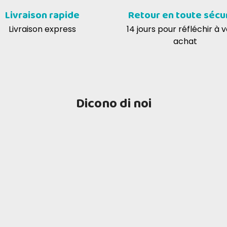
Livraison rapide
Retour en toute sécu
drate 15 mg, sulfate manganeux, monohydrate 3 mg, sulfate
Livraison express
14 jours pour réfléchir à 
0 mg
achat
 : 3,1% (oméga 3 0,15%, oméga 6 0,5%), Cendres brutes : 2,4%
Dicono di noi