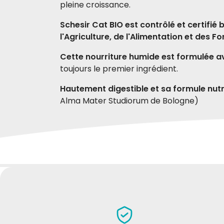
pleine croissance.
Schesir Cat BIO est contrôlé et certifié
l'Agriculture, de l'Alimentation et des Fo
Cette nourriture humide est formulée av
toujours le premier ingrédient.
Hautement digestible et sa formule nut
Alma Mater Studiorum de Bologne)
Aliment humide complet pour 
DONNEZ VOTRE AVIS
Composition
70% de viande et de produits carnés* (100% 
Michele A
sabri
19-02-2021
lin*)
Il mio gatto li adora, fin troppo (fa
Ingred
fatica con altro cibo umido)
molto
*Ingrédients biologiques