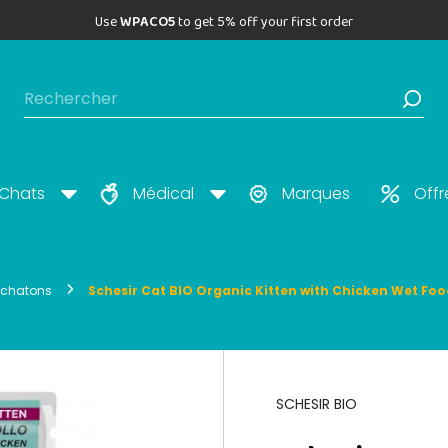
Use
WPACO5
to get 5% off your first order
Chats
Médical
Marques
Offr
 chatons
Schesir Cat BIO Organic Kitten with Chicken Wet Fo
SCHESIR BIO