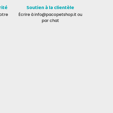
rité
Soutien à la clientèle
 de cuivre, pentahydrate 1,25 mg, iodate
votre
Écrire à
info@pacopetshop.it
ou
par chat
, Fibres brutes : 0,4%, Humidité : 81%.