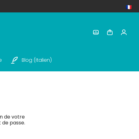
e
Blog (italien)
?
on de votre
t de passe.