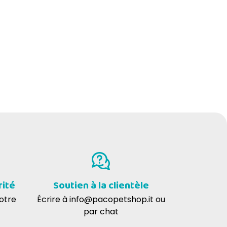
rité
Soutien à la clientèle
votre
Écrire à
info@pacopetshop.it
ou
par chat