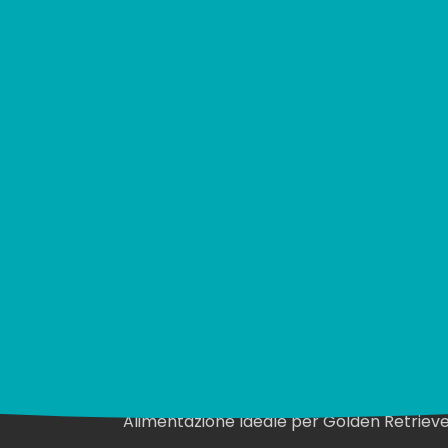
co?
Recherches principales
Alimentazione Ideale per Golden Retriev