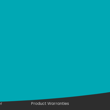
Garanties
er
Product Warranties