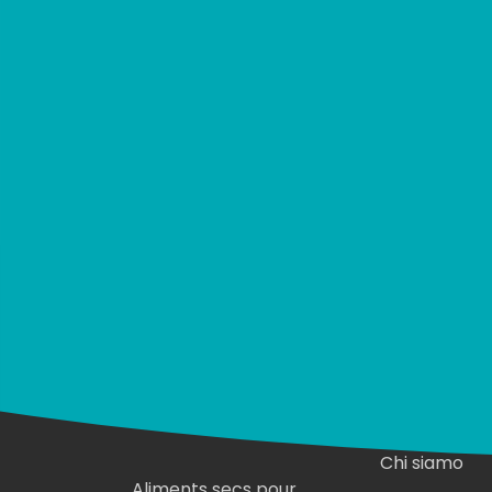
Acquirente verificato
Catalogue et
Qui est Pa
initiatives
Chi siamo
Aliments secs pour