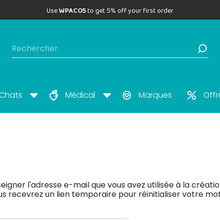
Use
WPACO5
to get 5% off your first order
Chats
Médical
Marques
Offr
Mot de passe oublié 
seigner l'adresse e-mail que vous avez utilisée à la créati
 recevrez un lien temporaire pour réinitialiser votre mo