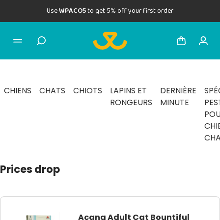
Use
WPACO5
to get 5% off your first order
CHIENS
CHATS
CHIOTS
LAPINS ET
DERNIÈRE
SPÉ
RONGEURS
MINUTE
PES
PO
CHI
CHA
Prices drop
Acana Adult Cat Bountiful