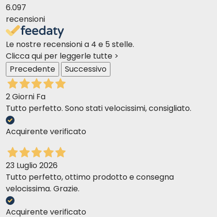
votre chat.
6.097
Antonella R
recensioni
07-02-2019
Constituants analytiques
Piacciono molto ai miei gatti. Prodotto naturale.
Le nostre recensioni a 4 e 5 stelle.
Humidité
80,86%
Clicca qui per leggerle tutte >
Protéines brutes
13,86%
CARLOTTA P
15-08-2018
Precedente
Successivo
Cendres brutes
0,83%
Ottimo prodotto, si nota non appena apri la scatoletta. I mici
Huiles et graisses brutes
0,83%
ringraziano..
2 Giorni Fa
Fibres brutes
0,10%
Tutto perfetto. Sono stati velocissimi, consigliato.
Énergie (kcal/100gr)
67,90
Assunta P
12-07-2018
Acquirente verificato
26 THON ET DINDE
Ottimo prodotto, i miei gatti adorano questo cibo, inoltre la
quantità è giusta per due gatti
Composition
23 Luglio 2026
Tutto perfetto, ottimo prodotto e consegna
daniela r
10-07-2018
Constituants analytiques
velocissima. Grazie.
prodotto top.molto consistente poco brodo o gelatina .
Humidité
84,60%
Acquirente verificato
Protéines brutes
13,13%