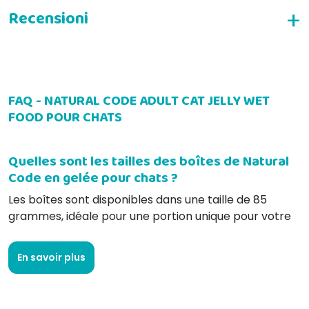
Sans conservateurs, ni colorants, ni arômes.
DONNEZ VOTRE AVIS
1 TUNA,
et pommes de terre
Composition
FAQ - NATURAL CODE ADULT CAT JELLY WET
anna maria r
24-02-2026
FOOD POUR CHATS
Ottimo prodotto, la mia gatta è più che soddisfatta
Constituants analytiques
Quelles sont les tailles des boîtes de Natural
Humidité
79,41%
Code en gelée pour chats ?
Corinne V
Protéines brutes
12,29%
20-03-2023
Ottimo prodotto, molto amato dalle mie gatte
Cendres brutes
0,86%
Les boîtes sont disponibles dans une taille de 85
Huiles et graisses brutes
0,60%
grammes, idéale pour une portion unique pour votre
Fibres brutes
0,13%
chat.
Alberto M
06-04-2022
Énergie (kcal/100gr)
71,60
En savoir plus
Ottimo cibo per gatti, il pelo è migliorato
Quels sont les principaux arômes disponibles
2 THON ET
Composition :
dans Natural Code in Jelly ?
Cristina F
05-05-2021