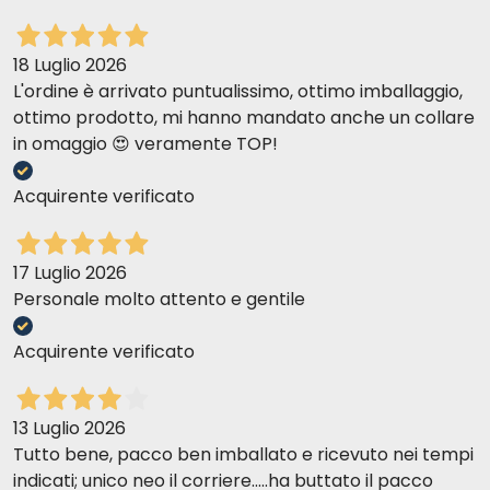
Cendres brutes
Daniela C
0,46%
29-05-2018
Huiles et graisses brutes
sicuramente lo consiglio ottimo prodotto
0,88%
18 Luglio 2026
Fibres brutes
0,09%
L'ordine è arrivato puntualissimo, ottimo imballaggio,
Énergie (kcal/100gr)
52,79
ottimo prodotto, mi hanno mandato anche un collare
Nicola C
01-05-2018
in omaggio 😍 veramente TOP!
27 THON ET SURIMI
il mio gatto ne va pazzo, ne mangerebbe anche più volte al giorno
della razione normale
Acquirente verificato
Composition
Iolanda M
13-03-2018
Constituants analytiques
17 Luglio 2026
PRODOTTO DI QUALITA' MA POCO GRADITO
Personale molto attento e gentile
Humidité
84,59%
Protéines brutes
12,85%
Acquirente verificato
Laura O
06-12-2017
Cendres brutes
0,25%
Il prezzo imbattibile per il cibo preferito dai miei gatti
Huiles et graisses brutes
0,83%
Fibres brutes
0,10%
13 Luglio 2026
Tutto bene, pacco ben imballato e ricevuto nei tempi
Énergie (kcal/100gr)
52,47
Monica P
11-10-2017
indicati; unico neo il corriere.....ha buttato il pacco