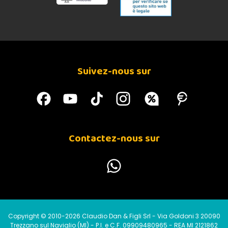
Cendres brutes
0,83%
Huiles et graisses brutes
0,40%
Fibres brutes
0,22%
Énergie (kcal/100gr)
53,47
Suivez-nous sur
34 Thon et Kiwi
Contactez-nous sur
Copyright © 2010-2026 Claudio Dan & Figli Srl - Via Goldoni 3 20090
Trezzano sul Naviglio (MI) - P.I. e C.F. 09909480965 - REA MI 2121862