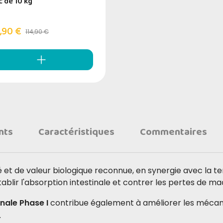
c de 10 kg
,90 €
114,90 €
nts
Caractéristiques
Commentaires
 et de valeur biologique reconnue, en synergie avec la te
établir l'absorption intestinale et contrer les pertes de m
inale Phase I
contribue également à améliorer les mécan
.