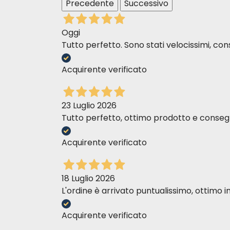
Precedente
Successivo
VANIA D
Susa
24-07-2020
Oggi
Ottimo prodotto. L'unico che fa stare
23-07
Tutto perfetto. Sono stati velocissimi, cons
bene il mio cane con la colite eosinofila
Ben to
con ri
Acquirente verificato
senza 
cibo 
23 Luglio 2026
Tutto perfetto, ottimo prodotto e consegn
Vito C
Stef
03-05-2020
Al mio cane piacciono, e il suo intestino
06-04
Acquirente verificato
snerva stare meglio
Consig
cronic
da ben
18 Luglio 2026
si è n
L'ordine è arrivato puntualissimo, ottim
Acquirente verificato