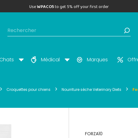
Use
WPACO5
to get 5% off your first order
Chats
Médical
Marques
Offr
Croquettes pour chiens
Nourriture sèche Veterinary Diets
Fo
FORZA10