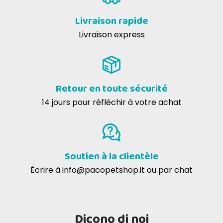
STRUVITE POUR CHATS
Vincenzo L
03-12-2018
Livraison rapide
Cibo e confezione ok. E-shop consigliato a tutti.
Livraison express
Retour en toute sécurité
14 jours pour réfléchir à votre achat
COMPOSANTS ANALYTIQUES DE LA
Soutien à la clientèle
STRUVITE DE FARMINA VET LIFE POUR
Écrire à
info@pacopetshop.it
ou par chat
CHATS
Dicono di noi