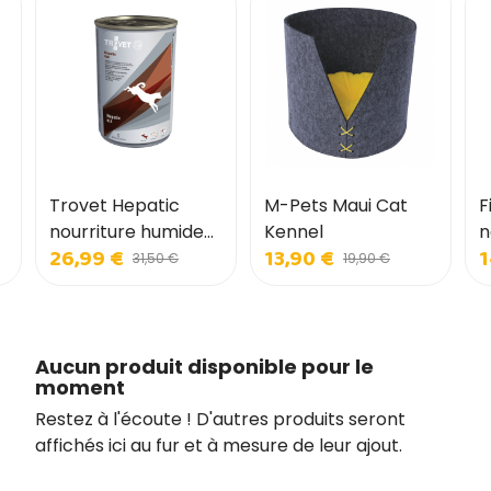
Trovet Hepatic
M-Pets Maui Cat
F
nourriture humide
Kennel
n
26,99 €
13,90 €
1
pour chiens
p
31,50 €
19,90 €
Aucun produit disponible pour le
moment
Restez à l'écoute ! D'autres produits seront
affichés ici au fur et à mesure de leur ajout.