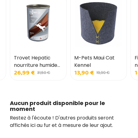
Trovet Hepatic
M-Pets Maui Cat
F
nourriture humide
Kennel
n
26,99 €
13,90 €
1
pour chiens
p
31,50 €
19,90 €
Aucun produit disponible pour le
moment
Restez à l'écoute ! D'autres produits seront
affichés ici au fur et à mesure de leur ajout.