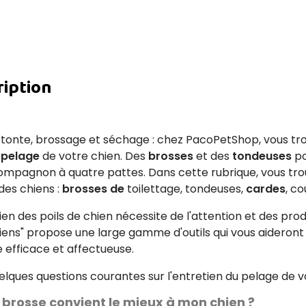
ription
 tonte, brossage et séchage : chez PacoPetShop, vous tro
 pelage
de votre chien. Des
brosses
et des
tondeuses
po
ompagnon à quatre pattes. Dans cette rubrique, vous tro
des chiens :
brosses de
toilettage, tondeuses,
cardes
, c
ien des poils de chien nécessite de l'attention et des produ
iens" propose une large gamme d'outils qui vous aideront
 efficace et affectueuse.
uelques questions courantes sur l'entretien du pelage de v
 brosse convient le mieux à mon chien ?