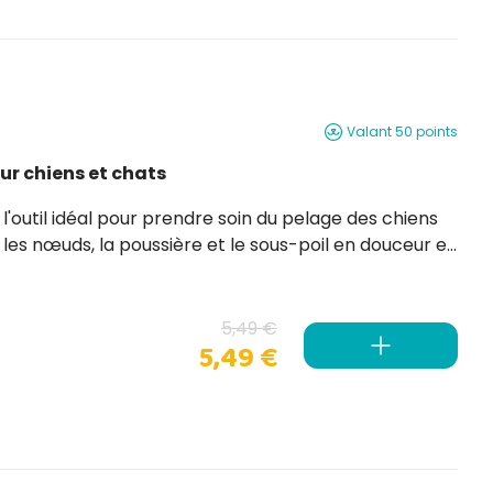
Valant 50 points
ur chiens et chats
es nœuds, la poussière et le sous-poil en douceur et
 il est parfait pour les animaux à poil court et mi-
5,49 €
5,49 €