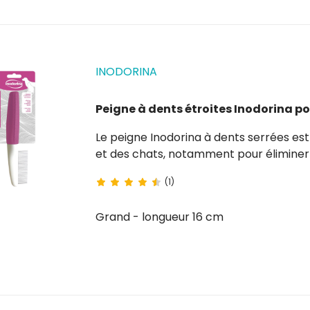
INODORINA
Peigne à dents étroites Inodorina po
Le peigne Inodorina à dents serrées est l'outil idéal pour prendre soin du pelage des chiens
et des chats, notamment pour éliminer l
efficacement. Grâce à ses dents serrées,
(1)
long,...
Grand - longueur 16 cm