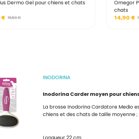
lus Dermo Gel pour chiens et chats
Omegor Pe
chats
 €
14,90 €
19,50 €
INODORINA
Inodorina Carder moyen pour chiens
La brosse Inodorina Cardatore Medio est un outil indispensable pour le soin du pelage des
chiens et des chats de taille moyenne ; 
et les poils morts sans irriter la peau. Dot
garantit un...
Longueur 22 cm