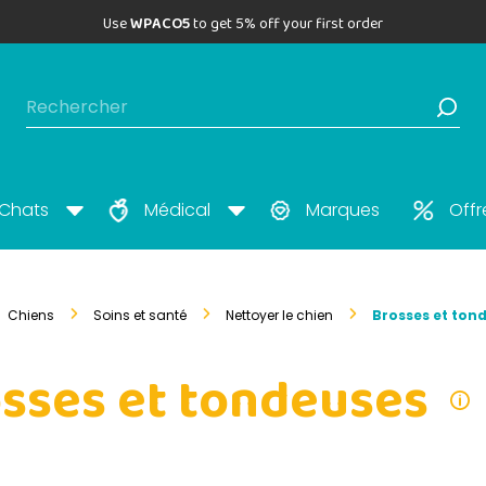
Use
WPACO5
to get 5% off your first order
Chats
Médical
Marques
Offr
Chiens
Soins et santé
Nettoyer le chien
Brosses et ton
sses et tondeuses