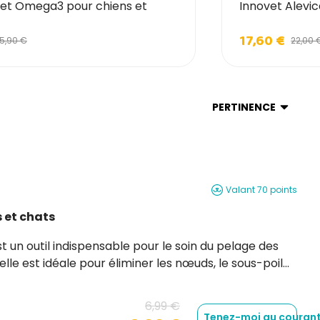
t Omega3 pour chiens et
Innovet Alevic
17,60 €
15,90 €
22,00 
PERTINENCE
Valant 70 points
 et chats
elle est idéale pour éliminer les nœuds, le sous-poil
ée de poils flexibles en acier inoxydable, elle
6,99 €
Tenez-moi au courant