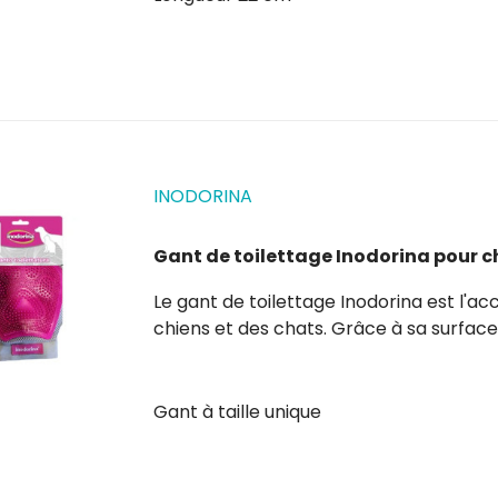
INODORINA
Gant de toilettage Inodorina pour c
Le gant de toilettage Inodorina est l'accessoire idéal pour le soin quotidien du pelage des
chiens et des chats. Grâce à sa surface dotée de poils en silicone 
efficacement les poils morts et la sale
et en stimulant la...
Gant à taille unique