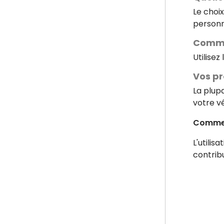
Le choi
personn
Commen
Utilisez
Vos pr
La plup
votre vé
Comment
L'utili
contrib