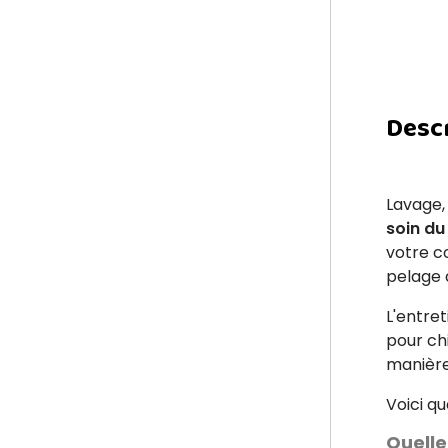
Desc
Lavage,
soin du
votre c
pelage 
L'entret
pour ch
manière
Voici q
Quelle