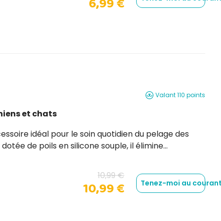
6,99 €
Valant 110 points
hiens et chats
souple, il élimine
té, tout en massant délicatement la peau de l'animal
10,99 €
Tenez-moi au courant
10,99 €