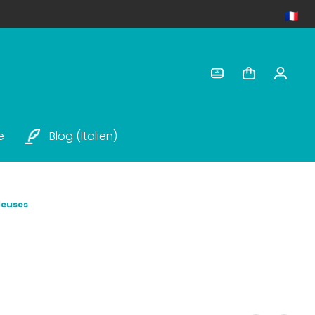
e
Blog (italien)
deuses