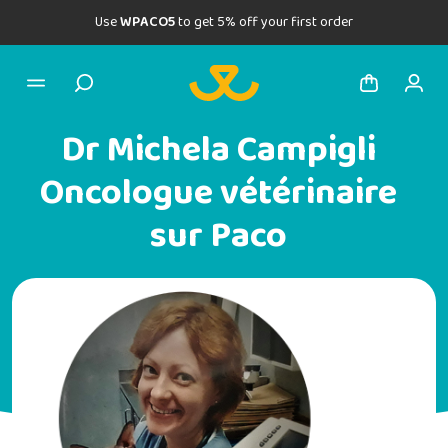
Use
WPACO5
to get 5% off your first order
Dr Michela Campigli
Oncologue vétérinaire
sur Paco