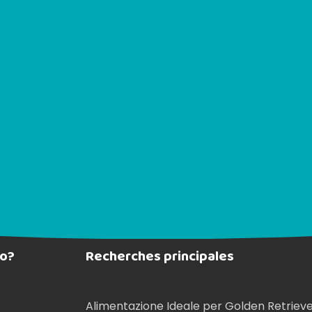
cui acquisto.
co?
Recherches principales
Alimentazione Ideale per Golden Retriev