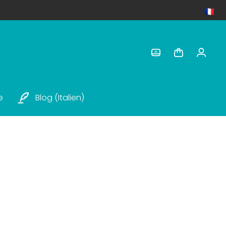
e
Blog (italien)
iens et chats |