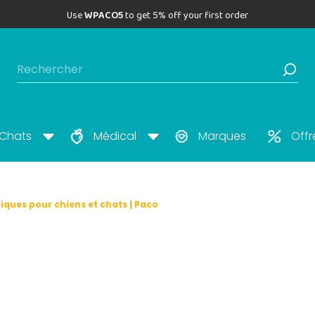
Use
WPACO5
to get 5% off your first order
Chats
Médical
Marques
Offr
ques pour chiens et chats | Paco
llergéniques pour ch
Paco