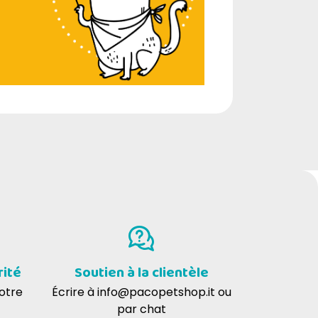
rité
Soutien à la clientèle
votre
Écrire à
info@pacopetshop.it
ou
par chat