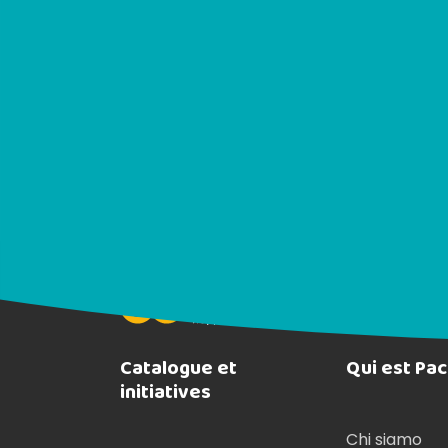
tra le lettiere diventereste l'unico sito da 
Acquirente verificato
Catalogue et
Qui est Pa
initiatives
Chi siamo