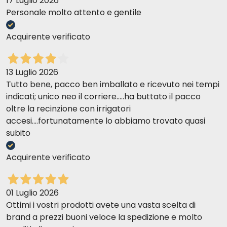
17 Luglio 2026
THUNFISCH MIT RINDERFILETS
in Gelee
Omar E
02-08-2017
Personale molto attento e gentile
Ottimo rapporto qualità/prezzo rispetto ai costi del negozio fisico!
Zusammensetzung:
Thunfisch 51 %, Rinderfilets 4,7 %,
Reis 1,5 %
Acquirente verificato
Nahrungsergänzungsmittel /kg
: Vit. A 1325 IE, Vit. E 15
PATRIZIA S
01-08-2017
mg, Taurin 160 mg
Squisiti.
13 Luglio 2026
Tutto bene, pacco ben imballato e ricevuto nei tempi
Analytische Bestandteile
: Protein 12 %, Rohöle und -
indicati; unico neo il corriere.....ha buttato il pacco
fette 0,8 %, Rohfaser 0,5 %, Rohasche 1 %, Feuchtigkeit
Giorgia S
10-07-2017
oltre la recinzione con irrigatori
85 %
Adora natural code!
accesi....fortunatamente lo abbiamo trovato quasi
79,9 kcal/100 g
subito
Cristina F
19-04-2017
Acquirente verificato
Era la prima volta che acquistavo la Schesir: i miei gatti hanno
THUNFISCH UND ALGEN
in Gelee
apprezzato molto!
Zusammensetzung:
Thunfisch 51 %, Algen (Porphyra
01 Luglio 2026
spp.) 0,02 %, Reis 1,5 %
Ottimi i vostri prodotti avete una vasta scelta di
Claudia c
21-03-2017
brand a prezzi buoni veloce la spedizione e molto
Nahrungsergänzungsmittel/kg
: Vit. A 1325 IE, Vit. E 15
Tutto perfetto. Consigliatissimo.