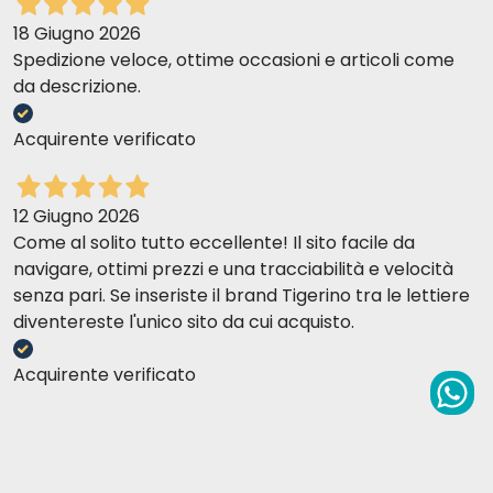
Da anni li do al mio gatto, lei sembra gradirli :)
18 Giugno 2026
73,8 kcal/100 g
Spedizione veloce, ottime occasioni e articoli come
Giulia D
da descrizione.
25-07-2016
THUNFISCH MIT QUINOA in Gelee
Ottimo prodotto, buon rapporto qualità/prezzo, spedizione
Acquirente verificato
velocissima.
Zusammensetzung:
Ernährungsphysiologische Zusatzstoffe /kg
: Vit. A
1325 IE, Vit. E 15 mg, Taurin 160 mg
12 Giugno 2026
Come al solito tutto eccellente! Il sito facile da
Analytische Bestandteile
: Protein 12 %, Rohöle und -
navigare, ottimi prezzi e una tracciabilità e velocità
fette 0,8 %, Rohfaser 0,5 %, Rohasche 1 %, Feuchtigkeit
senza pari. Se inseriste il brand Tigerino tra le lettiere
85 %
diventereste l'unico sito da cui acquisto.
70,4 kcal/100 g
Acquirente verificato
THUNFISCH MIT SEEBARSCH
(in Gelatine)
Zusammensetzung