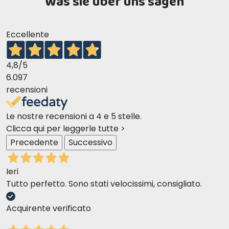
Was sie über uns sagen
Gesundheit und Sicherheit
Enthält das Produkt künstliche
Eccellente
Konservierungsstoffe?
Nein, Monge Light mit Truthahn ist frei von künstlichen
4,8
/5
Konservierungs- und Farbstoffen.
6.097
Ist es für kastrierte Katzen geeignet?
recensioni
Ja, es ist ideal für kastrierte Katzen, die eine
kontrollierte Kalorienzufuhr benötigen.
Le nostre recensioni a 4 e 5 stelle.
Clicca qui per leggerle tutte >
Precedente
Successivo
Ieri
Tutto perfetto. Sono stati velocissimi, consigliato.
Acquirente verificato