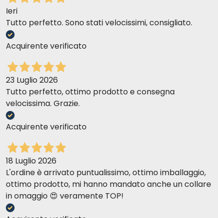
verabreichen.
Ieri
Tutto perfetto. Sono stati velocissimi, consigliato.
Gibt es Nebenwirkungen bei längerer
Fütterung dieses Futters?
Acquirente verificato
Bei bestimmungsgemäßer Verwendung sollten keine
Nebenwirkungen auftreten; es ist jedoch wichtig, die
Empfehlungen des Tierarztes zu befolgen.
23 Luglio 2026
Tutto perfetto, ottimo prodotto e consegna
Ist es für Katzen jeden Alters geeignet?
velocissima. Grazie.
Es ist für erwachsene Katzen geeignet; bei Kätzchen
oder älteren Katzen sollten Sie vor der Verwendung
Acquirente verificato
Ihren Tierarzt konsultieren.
18 Luglio 2026
L'ordine è arrivato puntualissimo, ottimo imballaggio,
ottimo prodotto, mi hanno mandato anche un collare
in omaggio 😍 veramente TOP!