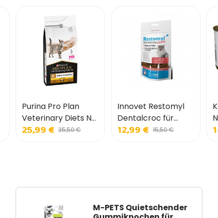
Purina Pro Plan
Innovet Restomyl
K
Veterinary Diets NF
Dentalcroc für
N
25,99 €
12,99 €
1
Renal Early Care für
Katzen
K
35,50 €
15,50 €
Katzen
M-PETS Quietschender
Gummiknochen für...