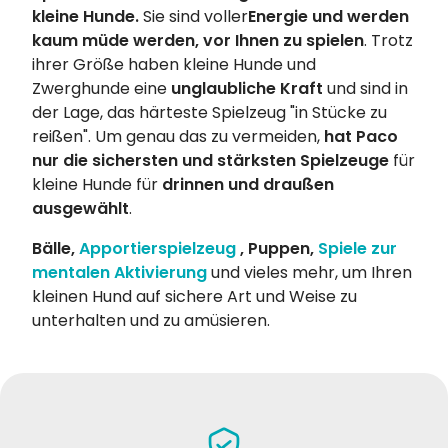
kleine Hunde.
Sie sind voller
Energie und werden
kaum müde werden, vor Ihnen zu spielen
. Trotz
ihrer Größe haben kleine Hunde und
Zwerghunde eine
unglaubliche Kraft
und sind in
der Lage, das härteste Spielzeug "in Stücke zu
reißen". Um genau das zu vermeiden,
hat Paco
nur die sichersten und stärksten Spielzeuge
für
kleine Hunde für
drinnen und draußen
ausgewählt
.
Bälle,
Apportierspielzeug
, Puppen,
Spiele zur
mentalen Aktivierung
und vieles mehr, um Ihren
kleinen Hund auf sichere Art und Weise zu
unterhalten und zu amüsieren.