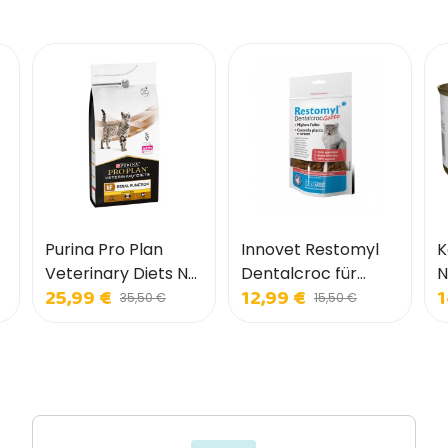
Purina Pro Plan
Innovet Restomyl
K
Veterinary Diets NF
Dentalcroc für
N
25,99 €
12,99 €
1
Renal Early Care für
Katzen
K
35,50 €
15,50 €
Katzen