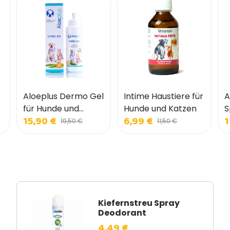
Aloeplus Dermo Gel
Intime Haustiere für
A
für Hunde und
Hunde und Katzen
S
15,90 €
6,99 €
1
Katzen
u
19,50 €
11,50 €
Kiefernstreu Spray
Deodorant
4,49 €