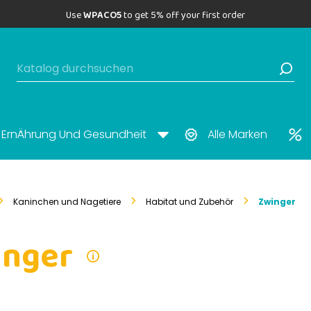
Use
WPACO5
to get 5% off your first order
ErnÄhrung Und Gesundheit
Alle Marken
Kaninchen und Nagetiere
Habitat und Zubehör
Zwinger
inger