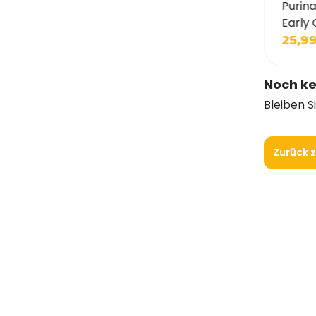
atural Code Steril Cat Sachet für Katzen
Purina
Early 
2,99 €
25,99
15,60 €
Noch ke
Bleiben S
Zurück z