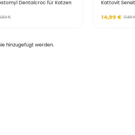
estomyl Dentalcroc für Katzen
Kattovit Sensi
14,99 €
5,50 €
17,89 
sie hinzugefügt werden.