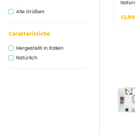
arpet Natürliches Talkumstreu für
Natur
atzen
Alle Größen
6,31 €
12,99
Caratteristiche
Hergestellt in Italien
Natürlich