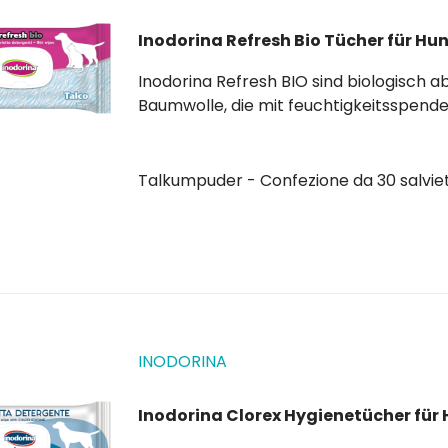
Inodorina Refresh Bio Tücher für Hu
Inodorina Refresh BIO sind biologisch abbaubare, duftende Reinigungstücher aus 100 %
Baumwolle, die mit feuchtigkeitsspe
Wirkstoffen befeuchtet sind und unter B
von Katzen, Hunden und Welpen reinigen,
Talkumpuder - Confezione da 30 salvie
INODORINA
Inodorina Clorex Hygienetücher für