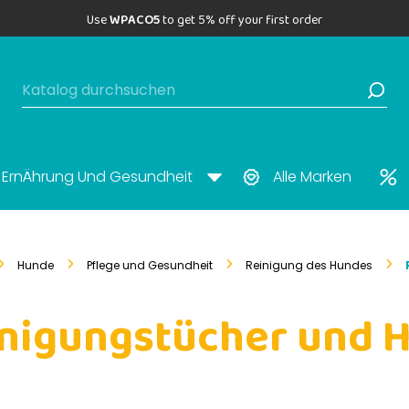
Use
WPACO5
to get 5% off your first order
ErnÄhrung Und Gesundheit
Alle Marken
Hunde
Pflege und Gesundheit
Reinigung des Hundes
inigungstücher und 