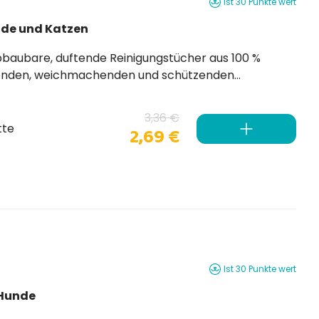
Ist 30 Punkte wert
nde und Katzen
ndenden, weichmachenden und schützenden
erücksichtigung des natürlichen pH-Werts das Fell
...
3,36 €
tte
2,69 €
Ist 30 Punkte wert
 Hunde