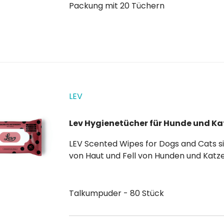
Packung mit 20 Tüchern
LEV
Lev Hygienetücher für Hunde und Ka
LEV Scented Wipes for Dogs and Cats sind feuchte Einwegtücher zur Reinigung und Pflege
von Haut und Fell von Hunden und Katzen. Geeignet für die Reinigung der Pfoten, des Fells
und der Schnauze, erhältlich mit Talkum-Puder oder Chlorhexidin-Duft , im
wiederverschließbaren...
Talkumpuder - 80 Stück