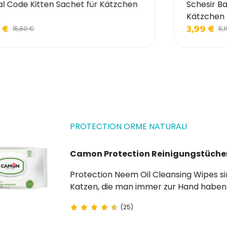
al Code Kitten Sachet für Kätzchen
Schesir Ba
Kätzchen
 €
3,99 €
15,60 €
5,1
PROTECTION ORME NATURALI
Camon Protection Reinigungstüche
Protection Neem Oil Cleansing Wipes sind praktische Reinigungstücher für Hunde und
Katzen, die man immer zur Hand haben s
zu reinigen, schlechte Gerüche zu entfer
(25)
Formulierung mit Neemöl erfrischt,...