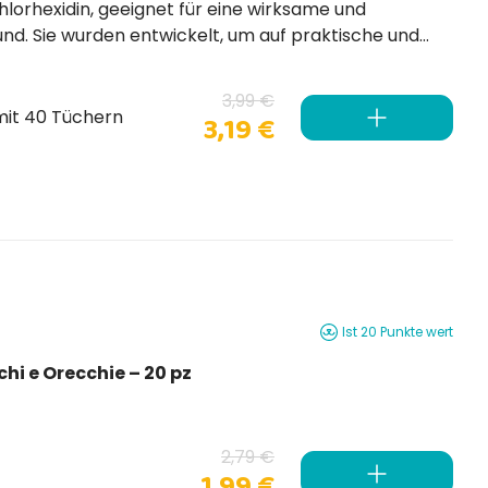
r eine wirksame und
und. Sie wurden entwickelt, um auf praktische und
n, die am meisten Schmutz, Witterungseinflüssen und
3,99 €
mit 40 Tüchern
3,19 €
Ist 20 Punkte wert
chi e Orecchie – 20 pz
2,79 €
1,99 €