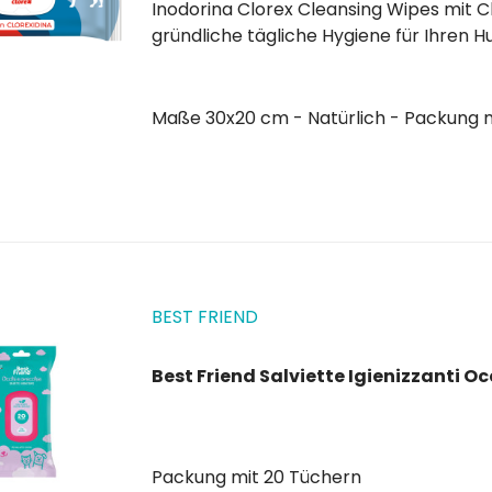
Inodorina Clorex Cleansing Wipes mit Chlorhexidin, geeignet fü
gründliche tägliche Hygiene für Ihren H
schnelle Weise die Bereiche zu reinige
Verunreinigungen ausgesetzt sind....
Maße 30x20 cm - Natürlich - Packung 
BEST FRIEND
Best Friend Salviette Igienizzanti Oc
Packung mit 20 Tüchern