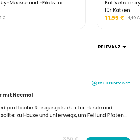
by-Mousse und -Filets für
Brit Veterinar
für Katzen
11,95 €
9 €
14,40 €
RELEVANZ
Ist 30 Punkte wert
r mit Neemöl
ollte: zu Hause und unterwegs, um Fell und Pfoten
nen, Schnauze und Ohren zu säubern. Ihre
3,80 €