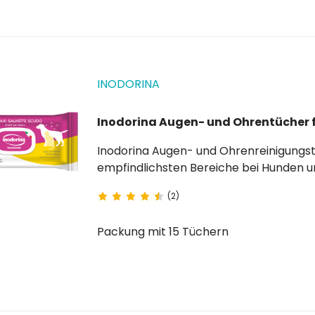
INODORINA
Inodorina Augen- und Ohrentücher 
Inodorina Augen- und Ohrenreinigungstücher eignen sich ideal für die tägliche 
empfindlichsten Bereiche bei Hunden und Katzen. Dank ihrer Zusammensetzung aus
beruhigenden und natürlichen Inhaltsstoffen entfernen sie Schmutz, Tränenflü
(2)
überschüssiges Ohrenschmalz...
Packung mit 15 Tüchern