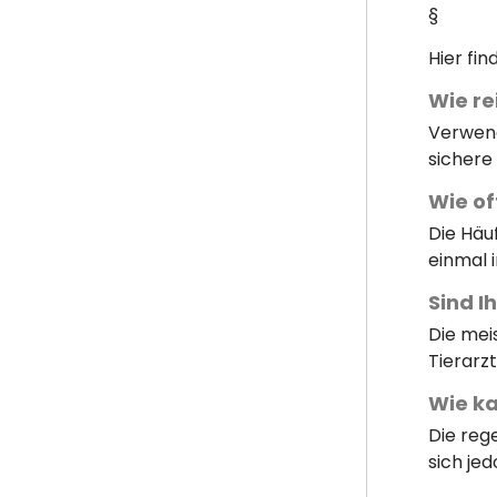
§
Hier fi
Wie re
Verwend
sichere 
Wie of
Die Häu
einmal 
Sind I
Die mei
Tierarzt
Wie k
Die reg
sich je