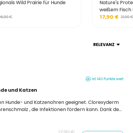
onals Wild Prairie für Hunde
Nature's Prote
weißem Fisch
17,90 €
96,90 €
21,90 
RELEVANZ
Ist 140 Punkte wert
nde und Katzen
17,90 €