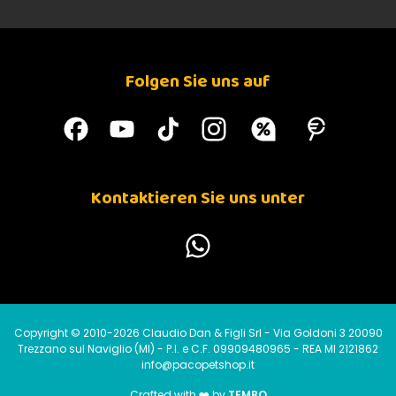
Folgen Sie uns auf
Kontaktieren Sie uns unter
Copyright © 2010-2026 Claudio Dan & Figli Srl - Via Goldoni 3 20090
Trezzano sul Naviglio (MI) - P.I. e C.F. 09909480965 - REA MI 2121862
info@pacopetshop.it
Crafted with ❤️ by
TEMBO