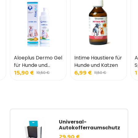
Aloeplus Dermo Gel
Intime Haustiere für
A
für Hunde und
Hunde und Katzen
S
15,90 €
6,99 €
1
Katzen
u
19,50 €
11,50 €
Universal-
Autokofferraumschutz
29,90 €