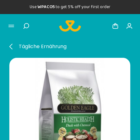
Use
WPACO5
to get 5% off your first order
Tägliche Ernährung