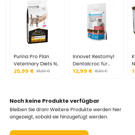
Purina Pro Plan
Innovet Restomyl
K
Veterinary Diets NF
Dentalcroc für
N
25,99 €
12,99 €
1
Renal Early Care für
Katzen
K
35,50 €
15,50 €
Katzen
Noch keine Produkte verfügbar
Bleiben Sie dran! Weitere Produkte werden hier
angezeigt, sobald sie hinzugefügt werden.