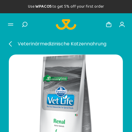
Use
WPACO5
to get 5% off your first order
Veterinärmedizinische Katzennahrung