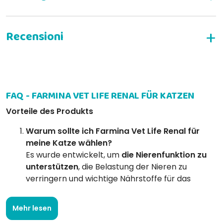
SCHREIBEN SIE EINE BEWERTUNG
FAQ - FARMINA VET LIFE RENAL FÜR KATZEN
anna g
16-05-2020
Vorteile des Produkts
La mia gatta si ciba con voglia e appetito e ‘ quello che serve x lei
Warum sollte ich Farmina Vet Life Renal für
meine Katze wählen?
Silvia C
03-01-2019
Es wurde entwickelt, um
die Nierenfunktion zu
Ormai immancabile nella dieta di Ulisse!
unterstützen
, die Belastung der Nieren zu
verringern und wichtige Nährstoffe für das
Wohlbefinden von Katzen mit Niereninsuffizienz
Letizia P
10-05-2017
bereitzustellen.
Mehr lesen
Ottimo prodotto che ha migliorato la salute della mia gatta