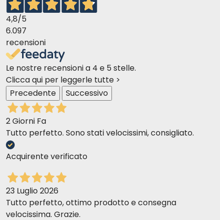
Nein,
Farmina Vet Life Renal
ist
frei von
künstlichen Konservierungs- und Farbstoffen
4,8
/5
und garantiert eine sichere und natürliche
6.097
Ernährung.
recensioni
Ist es für alle Katzen geeignet?
Le nostre recensioni a 4 e 5 stelle.
Nein, es wurde speziell für
Katzen mit
Clicca qui per leggerle tutte >
Niereninsuffizienz
entwickelt. Wenn Ihre Katze
Precedente
Successivo
keine Nierenprobleme hat, konsultieren Sie bitte
Ihren Tierarzt, bevor Sie es verabreichen.
2 Giorni Fa
Tutto perfetto. Sono stati velocissimi, consigliato.
Acquirente verificato
23 Luglio 2026
Tutto perfetto, ottimo prodotto e consegna
velocissima. Grazie.