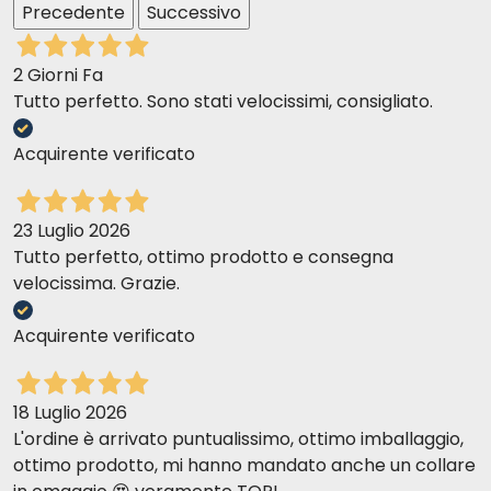
Precedente
Successivo
Nein, es wurde speziell für Katzen mit Diabetes
mellitus entwickelt. Wenn Ihre Katze nicht an dieser
2 Giorni Fa
Erkrankung leidet, konsultieren Sie bitte Ihren Tierarzt,
Tutto perfetto. Sono stati velocissimi, consigliato.
bevor Sie es verabreichen.
Acquirente verificato
23 Luglio 2026
Tutto perfetto, ottimo prodotto e consegna
velocissima. Grazie.
Acquirente verificato
18 Luglio 2026
L'ordine è arrivato puntualissimo, ottimo imballaggio,
ottimo prodotto, mi hanno mandato anche un collare