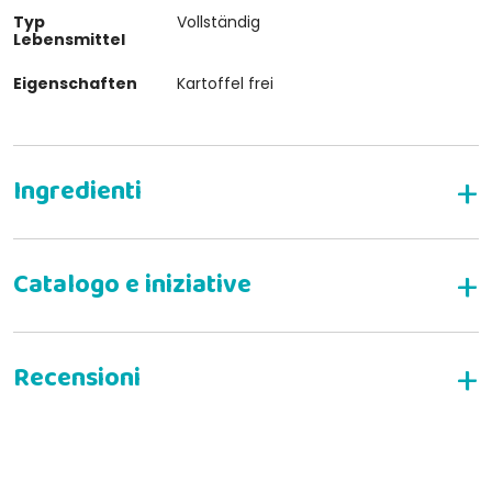
Typ
Vollständig
Lebensmittel
Eigenschaften
Kartoffel frei
ZUSAMMENSETZUNG VON FARMINA VET
LIFE DIABETIC FÜR KATZEN
ANWENDUNGSHINWEISE FÜR FARMINA VET
LIFE DIABETIC FÜR KATZEN
SCHREIBEN SIE EINE BEWERTUNG