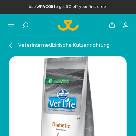
Use
WPACO5
to get 5% off your first order
Veterinärmedizinische Katzennahrung