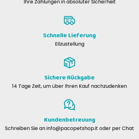
04-09-2020
Ihre Zahlungen in absoluter Sicherheit
Il mio gatto non tollera alimenti contenenti cereali. Carnilove è una
delle poche marche che non li contiene. Li mangia anche
volentieri.
Schnelle Lieferung
Eilzustellung
Cristina M
27-05-2020
Ottimo prodotto grain free con buoni ingredienti, ottima la
percentuale di proteine e il valore basso del magnesio, per
prevenire la struvite. E' una crocchetta piuttosto grande e dura e il
mio gatto l'adora, la mastica molto bene e con gusto, mentre altri
Sichere Rückgabe
prodotti li inghiottiva interi.
14 Tage Zeit, um über Ihren Kauf nachzudenken
Simona D
19-08-2019
Prodotto piaciuto molto e di ottima qualità
Kundenbetreuung
Schreiben Sie an
info@pacopetshop.it
oder per Chat
Giulio A
28-02-2018