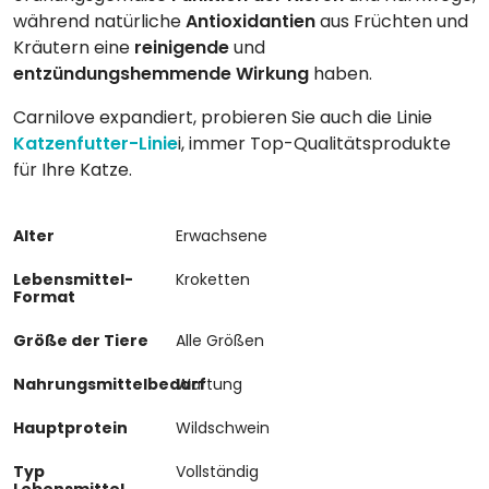
während natürliche
Antioxidantien
aus Früchten und
Kräutern eine
reinigende
und
entzündungshemmende
Wirkung
haben.
Carnilove expandiert, probieren Sie auch die Linie
Katzenfutter-Linie
i, immer Top-Qualitätsprodukte
für Ihre Katze.
Alter
Erwachsene
Lebensmittel-
Kroketten
Format
Größe der Tiere
Alle Größen
Nahrungsmittelbedarf
Wartung
Hauptprotein
Wildschwein
Typ
Vollständig
Lebensmittel