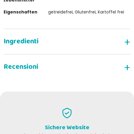
Eigenschaften
getreidefrei, Glutenfrei, Kartoffel frei
SCHREIBEN SIE EINE BEWERTUNG
Sergio P
08-09-2021
Crocchette gradite dal mio gatto con buoni ingredienti
Sichere Website
Silvia G