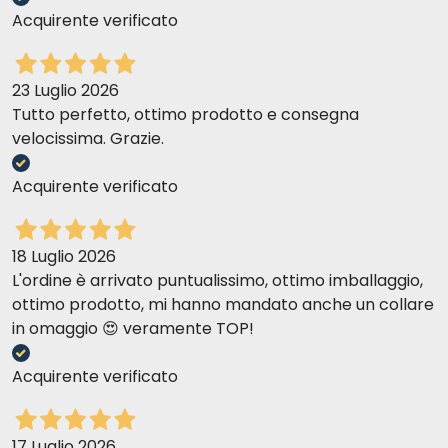
Acquirente verificato
23 Luglio 2026
Tutto perfetto, ottimo prodotto e consegna
velocissima. Grazie.
Acquirente verificato
18 Luglio 2026
L'ordine è arrivato puntualissimo, ottimo imballaggio,
ottimo prodotto, mi hanno mandato anche un collare
GEWICHT DER KATZE
2 - 3
3 - 5
in omaggio 😍 veramente TOP!
(KG)
KG
KG
Acquirente verificato
85 - 105
40 - 45
55 - 75
75 - 85
g/Tag
g
g
g
g
17 Luglio 2026