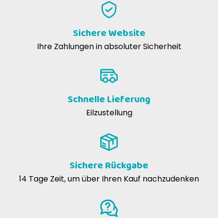
Prodotto scadente, rovinato solo dopo tre giorni di utilizzo
Sichere Website
anna maria m
10-05-2017
Ihre Zahlungen in absoluter Sicherheit
Purtroppo non sostituisce completamente il collare Elisabetta per
la tipologia di sutura che il cane aveva( basso addome)
comunque molto utile
Schnelle Lieferung
Eilzustellung
Barbara f
28-02-2017
il collare è adatto anche per i cani con il muso lungo, ma non va
bene se la ferita è sulla punta della zampa, perchè lì riescono a
leccarsi (il mio cane ha i punti all'altezza del gomito e lì non riesce
ad arrivare). La stoffa tipo vellutino è molto morbida e il collare
Sichere Rückgabe
non fa alcun rumore quando il cane ci strofina il muso o prende
14 Tage Zeit, um über Ihren Kauf nachzudenken
contro qualche mobile in casa, quindi a differenza del collare
elisabettiano non gli provoca agitazione. Consigliatissimo!!