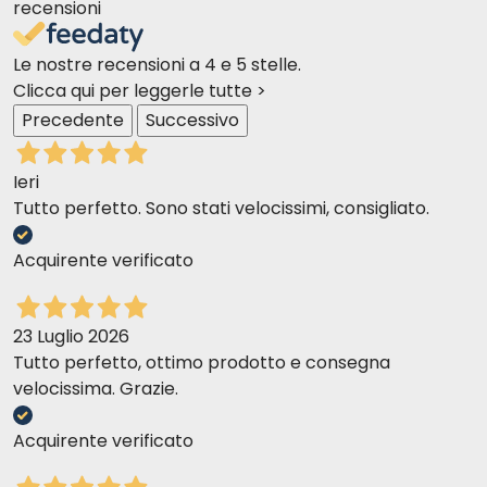
recensioni
Chiara G
07-07-2016
Le nostre recensioni a 4 e 5 stelle.
I miei gatti hanno apprezzato molto il nuovo cibo. L'unico
Clicca qui per leggerle tutte >
problema è il formato a bustina, poco pratico da spremere e
Precedente
Successivo
rimane sempre dello scarto dentro. La prossima volta opterò per le
scatolette.
Analytische
Ieri
Zusammensetzung
Tutto perfetto. Sono stati velocissimi, consigliato.
Acquirente verificato
23 Luglio 2026
Tutto perfetto, ottimo prodotto e consegna
velocissima. Grazie.
Richtige Tagesration
Acquirente verificato
HÜHNER UND ANCHOVEN