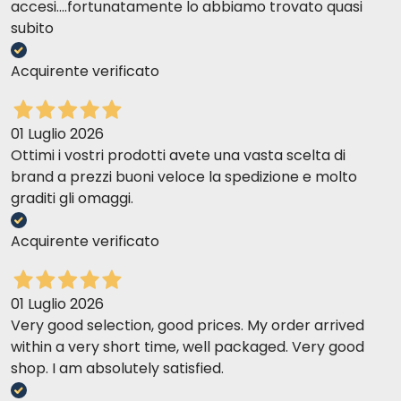
accesi....fortunatamente lo abbiamo trovato quasi
subito
Acquirente verificato
Richtige Tagesration
HÜHNER UND
01 Luglio 2026
LACHS Zusammensetzung
Ottimi i vostri prodotti avete una vasta scelta di
Analytische
brand a prezzi buoni veloce la spedizione e molto
Zusammensetzung
graditi gli omaggi.
Acquirente verificato
01 Luglio 2026
Very good selection, good prices. My order arrived
within a very short time, well packaged. Very good
shop. I am absolutely satisfied.
Richtige Tagesration
Lachs und