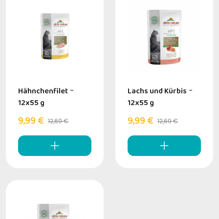
Hähnchenfilet
-
Lachs und Kürbis
-
12x55 g
12x55 g
9,99 €
9,99 €
12,69 €
12,69 €