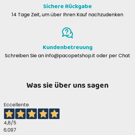
Cristina F
31-08-2020
Sichere Rückgabe
Molto apprezzato da Schiggi e Ciughi! Consigliato.
14 Tage Zeit, um über Ihren Kauf nachzudenken
Richtige Tagesration
Ada I
05-09-2018
UND
HÜHNER Thunfischbrühe
Come sopra, almo è un ottimo prodotto
Kundenbetreuung
Analytische Zusammensetzung
Schreiben Sie an
info@pacopetshop.it
oder per Chat
mara s
19-06-2018
al mio Freddie piacciono tanto quindi ottimo
Was sie über uns sagen
irene m
14-09-2017
ottimo prodotto
Eccellente
Richtige Tagesration
Carlo M
14-09-2016
4,8
/5
HÜHNER- UND
Sempre una certezza
6.097
SCHRIMPELZUTAT Zusammensetzung