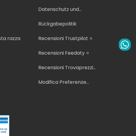
Bedingungen und
Konditionen
Datenschutz und
Cookie-Richtlinie
Rückgabepolitik
sta razza
Recensioni Trustpilot ⭐
Recensioni Feedaty ⭐
Recensioni Trovaprezzi
⭐
Modifica Preferenze
Cookie