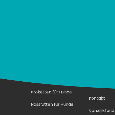
Katalog und
Wer ist Pa
Initiativen
Über uns
Kroketten für Hunde
Kontakt
Nassfutten für Hunde
Versand und 