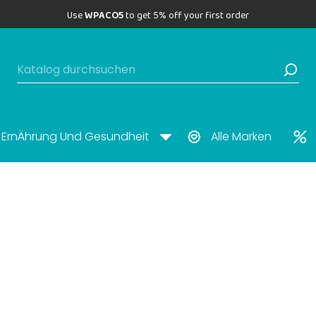
Use
WPACO5
to get 5% off your first order
ErnÄhrung Und Gesundheit
Alle Marken
Black Friday di Paco