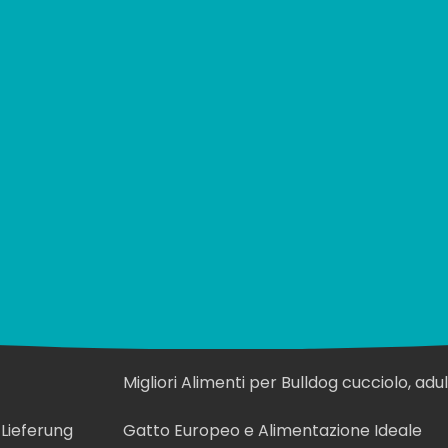
co?
Top-Suchen
Alimentazione Ideale per Golden Retriev
Migliori Alimenti per Bulldog cucciolo, adu
anziano
Lieferung
Gatto Europeo e Alimentazione Ideale