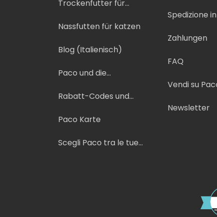
Trockenfutter für
Katzen
Spedizione i
Nassfutten für katzen
Zahlungen
Blog (Italienisch)
FAQ
Paco und die
Nachhaltigkeit
Vendi su Pac
Rabatt-Codes und
Promo
Newsletter
Paco Karte
Scegli Paco tra le tue
fonti preferite su Google