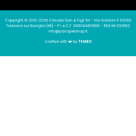
Copyright © 2010-2026 Claudio Dan & Figli Srl - Via Goldoni 3 20090
Trezzano sul Naviglio (MI) - P.I. e C.F. 09909480965 - REA MI 2121862
info@pacopetshop.it
Crafted with ❤️ by
TEMBO