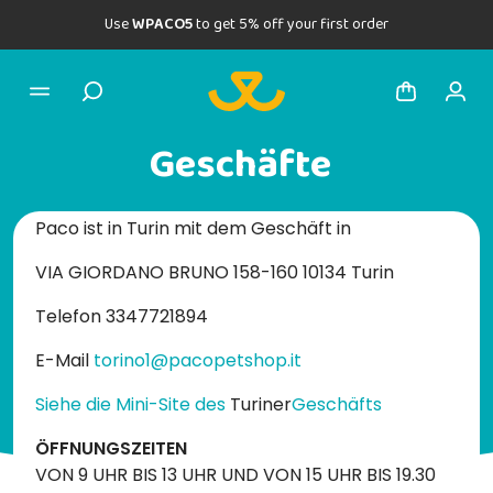
Use
WPACO5
to get 5% off your first order
Geschäfte
Paco ist in Turin mit dem Geschäft in
VIA GIORDANO BRUNO 158-160 10134 Turin
Telefon 3347721894
E-Mail
torino1@pacopetshop.it
Siehe die Mini-Site des
Turiner
Geschäfts
ÖFFNUNGSZEITEN
VON 9 UHR BIS 13 UHR UND VON 15 UHR BIS 19.30